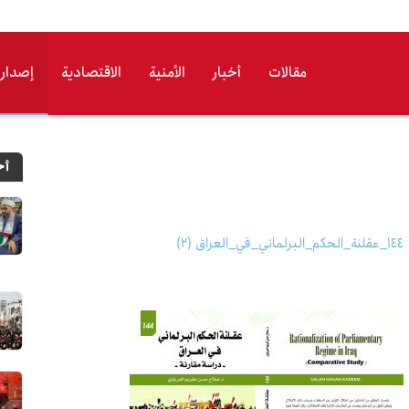
مقالات
أخبار
الأمنیة
الاقتصادیة
إصدارا
أح
144_عقلنة_الحكم_البرلماني_في_العراق (2)