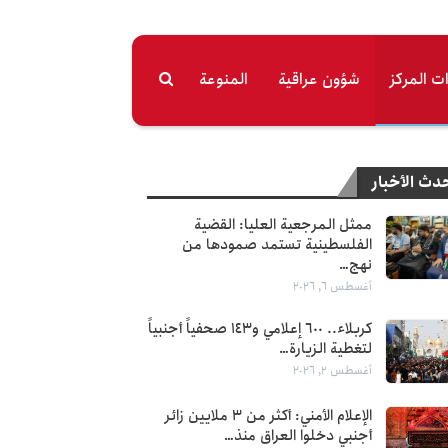
ت المرکز
شؤون عراقية
المنوعة
دث الأخبار
ممثل المرجعية العليا: القضية
الفلسطينية تستمد صمودها من
نهج…
أغسطس 6, 2026
كربلاء.. 600 إعلامي و143 صحفياً أجنبياً
لتغطية الزيارة…
أغسطس 2, 2026
الإعلام الأمني: أكثر من 3 ملايين زائر
أجنبي دخلوا العراق منذ…