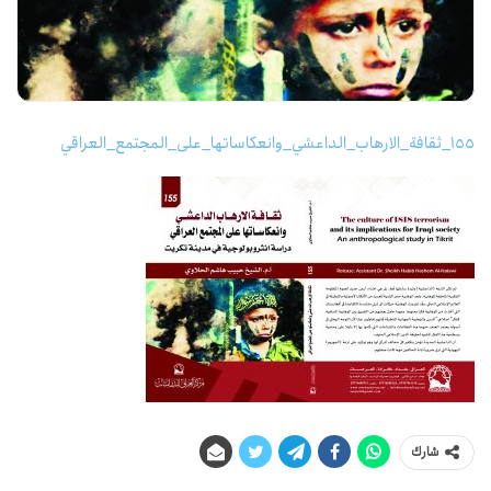
155_ثقافة_الارهاب_الداعشي_وانعكاساتها_على_المجتمع_العراقي
شارك