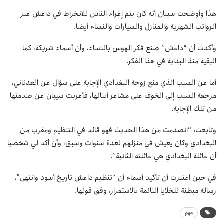
هذا وأوضحت سيبان أنه كان يتم إغراء الناس للانخراط في داعش عبر
الرواتب الشهرية والمنازل والسيارات والنساء أيضا.
وأكدت أن “داعش” صنع فكر الهوس بالنساء، وأن أسماء شريكة، كما
البقية منذ البداية في هذا الفكر.
أما عن السبب الذي منع زوجة البغدادي الإجابة على سؤال عن العدناني،
مرجعة السبب إلى الخوف على مشاعر أبنائها، فأعربت سيبان عن صدمتها
من تلك الإجابة.
وتابعت: “انصدمت من هذا الحديث فهو قائد في التنظيم ومقرب من
البغدادي وكان يعيش في منزلهم لعدة سنوات وسبق، وأن أكد لي شخصيا
أن عائلة البغدادي هي عائلته الثانية”.
في حين اعتبرت أن تأكيد أسماء أن “تنظيم داعش تاريخ أسود وانتهى”،
رسالة مبطنة للخلايا النائمة بالاستمرار، وفق قولها.
مهم