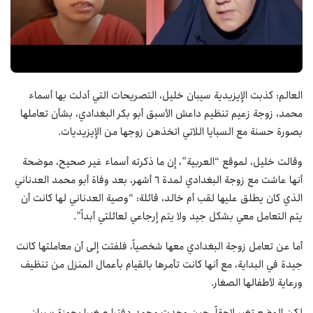
العالم: كذبت الإيزيدية سيبان خليل، التصريحات التي أدلت بها أسماء
محمد، زوجة زعيم تنظيم داعش الأسبق أبو بكر البغدادي، بشأن تعاملها
بصورة حسنة مع السبايا اللاتي اتخذهن زوجها من الإيزيديات.
وقالت خليل، لموقع “العربية”، إن ما ذكرته أسماء غير صحيح، موضحة
أنها عاشت مع زوجة البغدادي لمدة 6 أشهر، بعد وفاة أبو محمد العدناني
الذي كان يطلق عليها لقب أم خالد، قائلة: “وصية العدناني لها كانت أن
يتم التعامل معي بشكل جيد ولا يتم إرجاعي لعائلتي أبداً”.
أما عن تعامل زوجة البغدادي معها شخصياً، فلفتت إلى أن معاملتها كانت
جيدة في البداية، مع أنها كانت تأمرها بالقيام بأعمال المنزل من تنظيف
ورعاية لأطفالها الصغار.