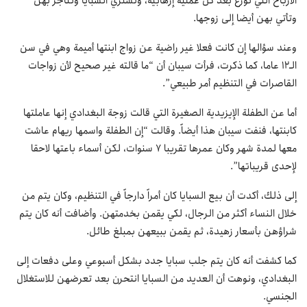
الأرباح التي توزع بعد كل عملية إرهابية، وتشتري السبايا وتتاجر بهن
وتأتي بهن أيضا إلى زوجها.
وعند سؤالها إن كانت فعلا غير راضية عن زواج ابنتها أميمة وهي في سن
الـ12 عاما، كما ذكرت، فرأت سيبان أن “ما قالته غير صحيح لأن زواجات
القاصرات في التنظيم أمر طبيعي”.
أما عن الطفلة الإيزيدية الصغيرة التي قالت زوجة البغدادي إنها عاملتها
كابنتها، فنفت سيبان هذا أيضاً. وقالت “إن الطفلة واسمها ريهام عاشت
معها لمدة شهر وكان عمرها تقريبا 7 سنوات، لكن أسماء باعتها لاحقا
لإحدى قريباتها”.
إلى ذلك، أكدت أن بيع السبايا كان أمراً دارجاً في التنظيم، وكان يتم من
خلال النساء أكثر من الرجال، لكي يقمن بخدمتهن. وأضافت أنه كان يتم
شراؤهن بأسعار زهيدة، ثم يقمن ببيعهن بمبلغ طائل.
كما كشفت أنه كان يتم جلب سبايا جدد بشكل أسبوعي وعلى دفعات إلى
البغدادي، ونوهت أن العديد من السبايا انتحرن بعد تعرضهن للاستغلال
الجنسي.