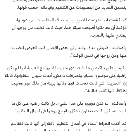
لكن الوضع تغير لاحقاً، حين وجدت محمد دفترا صغيرا بحوزة سيبان،
يتضمن العديد من المعلومات عن التنظيم وقياداته، حسب قولها.
كما كشفت أنها تعرضت للضرب بسبب تلك المعلومات التي دونتها،
مؤكدة أن معاملتها أصبحت سيئة جداً، حيث كانت تطلب من زوجها أن
يعتدي عليها بالضرب.
وأضافت: “ضربني عدة مرات، وفي بعض الأحيان كنت أتعرض للضرب
منها ومن زوجها في نفس الوقت”.
وفيما يتعلق بتأكيد زوجة البغدادي خلال مقابلتها مع العربية أنها لم تكن
راضية على موضوع السبايا وتصرفات داعش، أبدت سيبان استغرابها، قائلة
إن “الطريقة التي كانت تتحدث فيها وكأنها بريئة من ذلك غير صحيحة
إطلاقاً، لأنها كانت ظالمة”.
وأضافت: “لم تكن مجبرة على هذا الشيء، بل كانت راضية على كل ما
قامت به، فهي كانت تتعاون بشكل تام مع زوجها في أعمال التنظيم”.
كما أكدت انخراط أسماء في أعمال التنظيم، لافتة إلى أنها كانت تتقاسم