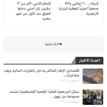
كربلاء.. 600 إعلامي و143
الإعلام الأمني: أكثر من 3
صحفياً أجنبياً لتغطية الزيارة
ملايين زائر أجنبي دخلوا
الأربعينية
العراق منذ الأول من شهر
محرم
اترك تعليقا
أحدث الأخبار
اقتصادي: الإطار الحاكم يتدخل بالقرارات المالية ويقيد
صلاحيات…
أغسطس 8, 2026
ممثل المرجعية العليا: القضية الفلسطينية تستمد
صمودها من نهج…
أغسطس 6, 2026