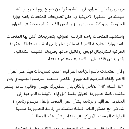
س س ن أعلن العراق، في ساعة مبكرة من صباح يوم الخميس، أنه
سيستدعى السفيرة الأمريكية ردا على تصريحات المتحدث باسم وزارة
الخارجية الأمريكية بخصوص عزل رئيس الكنيسة المسيحية في العراق.
واستشهد المتحدث باسم الرئاسة العراقية بتصريحات أدلى بها المتحدث
باسم وزارة الخارجية الأمريكية، ماثيو ميلر والتي انتقدت معاملة الحكومة
العراقية للكاردينال لويس روفائيل ساكو، بطريرك الكنيسة الكلدانية،
وأعرب عن قلقه على سلامته بعد مغادرته بغداد.
وقال المتحدث باسم الرئاسة العراقية: “عقب تصريحات ميلر على القرار
الأخير بإلغاء المرسوم الجمهوري القاضي بسحب المرسوم الجمهوري رقم
(147) لسنة 2013 الخاص بالكاردينال البطريرك لويس روفائيل ساكو، يشعر
مكتب رئاسة جمهورية العراق بخيبة أمل إزاء الاتهامات الموجهة إلى
الحكومة العراقية والرئاسة بشأن القرار المتخذ بإلغاء مرسوم رئاسي لا
يتماشى مع دستور البلاد، لذلك ستستدعي رئاسة الجمهورية سفيرة
الولايات المتحدة الأمريكية في بغداد بشأن هذه المسألة”.
وكان ميللر انتقد، في حديثه للصحفيين يوم الثلاثاء، بشدة الحكومة