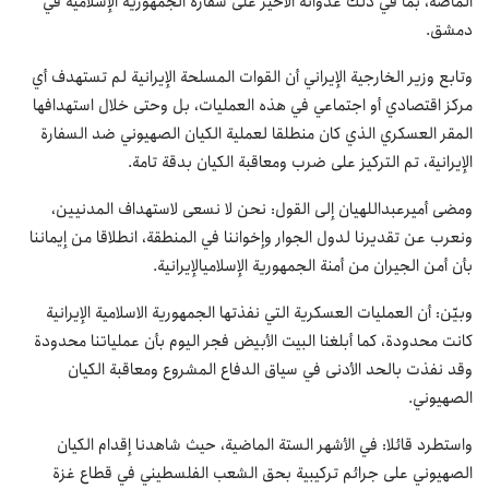
الماضة، بما في ذلك عدوانه الأخير على سفارة الجمهورية الإسلامية في
دمشق.
وتابع وزير الخارجية الإيراني أن القوات المسلحة الإيرانية لم تستهدف أي
مركز اقتصادي أو اجتماعي في هذه العمليات، بل وحتى خلال استهدافها
المقر العسكري الذي كان منطلقا لعملية الكيان الصهيوني ضد السفارة
الإيرانية، تم التركيز على ضرب ومعاقبة الكيان بدقة تامة.
ومضى أميرعبداللهيان إلى القول: نحن لا نسعى لاستهداف المدنيين،
ونعرب عن تقديرنا لدول الجوار وإخواننا في المنطقة، انطلاقا من إيماننا
بأن أمن الجيران من أمنة الجمهورية الإسلاميالإيرانية.
وبيّن: أن العمليات العسكرية التي نفذتها الجمهورية الاسلامية الإيرانية
كانت محدودة، كما أبلغنا البيت الأبيض فجر اليوم بأن عملياتنا محدودة
وقد نفذت بالحد الأدنى في سياق الدفاع المشروع ومعاقبة الكيان
الصهيوني.
واستطرد قائلا: في الأشهر الستة الماضية، حيث شاهدنا إقدام الكيان
الصهيوني على جرائم تركيبية بحق الشعب الفلسطيني في قطاع غزة