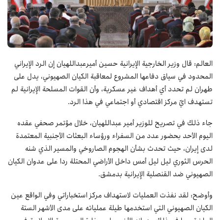
العالم:
قال وزير الخارجية الإيرانية حسين أميرعبداللهيان إن الرد الإيراني
المحدود في سياق دفاعها المشروع لمعاقبة الكيان الصهيوني، يدل على
طهران لم تحدد أي أهداف غير عسكرية، وأن القوات المسلحة الإيرانية لم
تستهدف ايّ مركز اقتصادي أو اجتماعي في هذا الرد.
جاء ذلك في تصريح للوزير أمير عبداللهيان، خلال مؤتمر صحفي عقده
اليوم الأحد بحضور عدد من السفراء ورؤساء البعثات الأجنبية المعتمدة
لدى إيران، حيث تحدث بشأن الهجوم الصاروخي والمسير الذي شنه
الحرس الثوري ليل ليل أمس داخل الأراضي المحتلة ردا على عدوان الكيان
الصهيوني ضد القنصلية الإيرانية بدمشق.
وأوضح: لقد نفذت العمليات لاستهداف مركز استخباراتي وفي الواقع عين
الكيان الصهيوني التي استخدمها طيلة عملياته على مدى الأشهر الستة