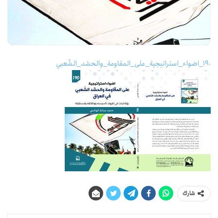
190_اضواء_استراتيجية_على_المقاومة_والحشد_الشّعبي
شارك