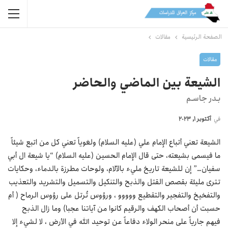
الصفحة الرئيسية
مقالات
مقالات
الشيعة بين الماضي والحاضر
بـدر جاسـم
في
أكتوبر 1, 2023
الشيعة تعني أتباع الإمام علي (عليه السلام) ولغوياً تعني كل من اتبع شيئاً
ما فيسمى بشيعته، حتى قال الإمام الحسين (عليه السلام) “يا شيعة ال أبي
سفيان…” إن للشيعة تاريخ مليء بالآلام، ولوحات مطرزة بالدماء، وحكايات
تترى مليئة بقصص القتل والذبح والتنكيل والتسميل والتشريد والتعذيب
والتفخيخ والتفجير والتقطيع ووووو ، ورؤوس تُرتل على رؤوس الرماح ( أم
حسبت أن أصحاب الكهف والرقيم كانوا من آياتنا عجبا) وما زال الذبح
فيهم جارياً على منحر الولاء دفاعاً عن توحيد الله في الأرض ، لا لشيء إلا