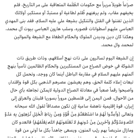
صراعاً طويلاً مريراً مع حكومات الظَلَمة المتعاقبة على مر التأريخ، فلم
يخيفهم عقاب، ولم يرهَبَهم ظُلم لطاغية أو مستبدٌ أو مستكبر، أولائك
الذين تفننوا في القتل والتنكيل بشيعة علي عليه السلام، فقد بنى المهدي
العباسي عليهم أسطوانات قصوره، وسلب هارون العباسي بيوت آل محمد،
وهكذا كان دين وديدن الملوك والحكام الطغاة مع الشيعة والموالين
لمحمد وال محمد.
إن الشيعة اليوم لسائرون على ذات نهج أسلافهم، وذات طريق ذات
الشوكة في خوض الصراع من المستكبرين والحكام الظالمين تأسياً بنهج
أئمتهم عليهم السلام في مقارعة الباطل أينما كان ووجد، وتحمل كل
تبعات إعلاء كلمة الحق، وهم يعيشون عصرهم الذهبي بكل قوة وإقتدار،
وأصبحوا رقماً صعباً في معادلة الصراع الدولية لايمكن تجاهله بأي حال
من الأحوال، فمن اليمن إلى فلسطين مروراً بسوريا فلبنان والعراق إلى
إيران، قوة إقليمية ناهضة ساعية لإن تكون مصداقاً لقول الله سبحانه
وتعالى (وَأَعِدُّوا لَهُمْ مَا اسْتَطَعْتُمْ مِنْ قُوَّةٍ وَمِنْ رِبَاطِ الْخَيْلِ تُرْهِبُونَ بِهِ عَدُوَّ
اللَّهِ وَعَدُوَّكُمْ وَآخَرِينَ مِنْ دُونِهِمْ لَا تَعْلَمُونَهُمُ اللَّهُ يَعْلَمُهُمْ) فالعدو كان
ومازال متربصاً بهم ريّب المنون، ويسعى جاهداً بكل ما أوتي من قوة