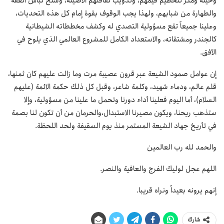
وحيلة ومكر لتحطيم قيمهم، وتذويب ثقافتهم الأصيلة، وسلخ لباس العفة
والطهارة من شبابهم، ولهذا يجب الوقوف بقوة إمام كل هذه التحديات،
وعلينا جميعاً تقع مسؤولية التصدي له وكشف مخططاته الشيطانية
كالجندر ومشتقاته، والاستعداد الكامل للمشروع العالمي الذي يلوح في
الأفق.
إن عوامل صمود الشيعة عبر قرون عصيبة مرت وما زالت عليهم كان ثمنها،
قلم عالم، ودماء شهيد، وكلمة شاعر، وقبل كل ذلك حكمة الائمة (عليهم
السلام)، أما اليوم فعلينا أداء دورنا وتحمل ما علينا من مسؤولية، وإلا
ستذهب ريحنا، ويكون مصيرنا الاستبدال،والحرمان من أن تكون لنا بصمة
في تأريخ جهاد الشيعة المستمر منذ يوم السقيفة ولحد اللحظة.
والحمد لله رب العالمين
اللهم عجل لوليك الفرج والعافية والنصر.
إنهم يرونه بعيداً ونراه قريبا.
شارك