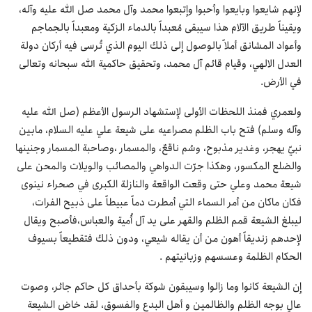
لإنهم شايعوا وبايعوا وأحبوا وإتبعوا محمد وآل محمد صل الله عليه وآله،
ويقيناً طريق الآلام هذا سيبقى مُعبداً بالدماء الزكية ومعبداً بالجماجم
وأعواد المشانق أملاً بالوصول إلى ذلك اليوم الذي تُرسى فيه أركان دولة
العدل الالهي، وقيام قائم آل محمد، وتحقيق حاكمية الله سبحانه وتعالى
في الأرض.
ولعمري فمنذ اللحظات الأولى لإستشهاد الرسول الأعظم (صل الله عليه
وآله وسلم) فتح باب الظلم مصراعيه على شيعة علي عليه السلام، مابين
نبيّ يهجر، وغدير مذبوح، وسُم ناقعٌ، والمسمار ،وصاحبة المسمار وجنينها
والضلع المكسور، وهكذا جرّت الدواهي والمصائب والويلات والمحن على
شيعة محمد وعلي حتى وقعت الواقعة والنازلة الكبرى في صحراء نينوى
فكان ماكان من أمر السماء التي أمطرت دماً عبيطاً على ذبيح الفرات،
ليبلغ الشيعة قمم الظلم والقهر على يد آل أُمية والعباس،فأصبح ويقال
لإحدهم زنديقاً أهون من أن يقاله شيعي، ودون ذلك فتقطيعاً بسيوف
الحكام الظلمة وعسسهم وزبانيتهم .
إن الشيعة كانوا وما زالوا وسيبقون شوكة بأحداق كل حاكم جائر، وصوت
عالٍ بوجه الظلم والظالمين و أهل البدع والفسوق، لقد خاض الشيعة