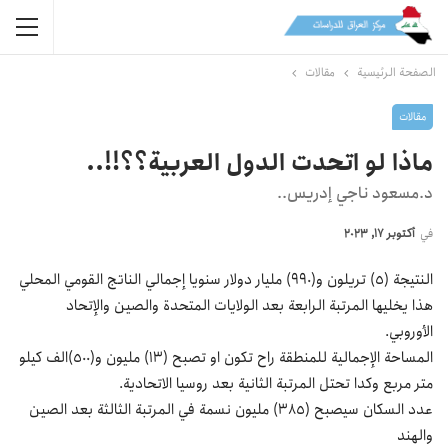
الصفحة الرئيسية
مقالات
مقالات
ماذا لو اتحدت الدول العربية؟؟!!..
د.مسعود ناجي إدريس..
في
أكتوبر 17, 2023
النتيجة (٥) تريلون و(٩٩٠) مليار دولار سنويا إجمالي الناتج القومي المحلي
هذا يخليها المرتبة الرابعة بعد الولايات المتحدة والصين والإتحاد
الأوروبي.
المساحة الإجمالية للمنطقة راح تكون او تصبح (١٣) مليون و(٥٠٠)الف كيلو
متر مربع وكدا تحتل المرتبة الثانية بعد روسيا الاتحادية.
عدد السكان سيصبح (٣٨٥) مليون نسمة في المرتبة الثالثة بعد الصين
والهند