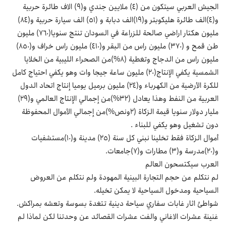
الجيش العربي سيتكون من (٤) ملايين جندي و(٩) الاف طائرة حربية
و(٤)الف طائرة هليكوبتر و(١٩)الف دبابة و (٥١) الف سيارة حربية و(٨٤)
مليون هكتار اراضي صالحة للزراعة في السودان تنتج سنويا(٧٦٠) مليون
طن قمح و (٣٧٠) مليون راس من البقر و(٤١٠) مليون راس خراف و(٨٥٠)
مليون راس من الدجاج وتغطية (٨%)من الصحراء الليبية من الخلايا
الشمسية يكفي الإنتاج(٢٠) مليون ساعة جيجا وات وهو يكفي احتياج كامل
للكرة الأرضية من الكهرباء و(٢٤) مليون برميل يوميا إنتاج اتحاد الدول
العربية من النفط وهذا يعادل (٣٢%)من إجمالي الإنتاج العالمي و(٢٩)
مليار دولار سنويا قيمة الزكاة (٢ونص%)من إجمالي الأموال المحفوظة
دون تشغيل وهو يكفي للبناء .
أموال الزكاة فقط تخلينا نبني كل سنة (٢٥) مدينة و(١٠)مستشفيات
و(٢٠)مدرسة و(٣) مطارات و(٧)جامعات.
العرب سيكتسحون العالم
لم نتكلم عن حجم التجارة البينية المهودة ولم نتكلم عن العروض
السياحية ومدخول السياحية لا يمكن تخيله.
شواطئ اثار غابات سفاري سياحة دينية تتغدة بسوسة وتعشه بمراكش.
غنينة عشرات الاغاني والفت عشرات القصائد عن وحدتنا لكن لماذا لم