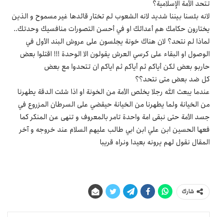
تتحد الأمة الإسلامية؟
لانه بئسنا بيننا شديد لانه الشعوب لم تختار قائدها غير مسموح و الذين
يختارون حكامك هم أعدائك او في أحسن التصورات منافسيك وحدتك..
لماذا لم نتحد؟ لان هناك خونة يجلسون على عروش البند الأول في
الوصول او البقاء على كرسي العرش يقولون الا الوحدة !!! اقتلوا بعض
حاربو بعض لكن أياكم ثم أياكم ثم اياكم ان تتحدوا مع بعض
كل ضد بعض متى نتحد؟؟
عندما يبعث الله رجلا يخلص الأمة من الخونة او اذا شئت الدقة يطهرنا
من الخيانة ولما يطهرنا من الخيانة حيقضي على السرطان المزروع في
جسد الأمة حتى نبقى امة واحدة تامر بالمعروف و تنهى عن المنكر كما
فعها الحسين ابن علي ابن ابي طالب عليهم السلام عند خروجه و آخر
المقال نقول لهم يرونه بعيدا ونراه قريبا
شارك