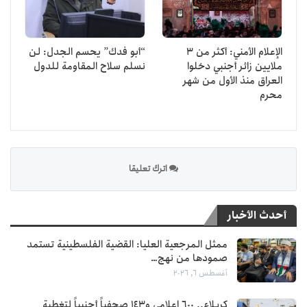
الإعلام الأمني: أكثر من 3
“أبو فدك” يحسم الجدل: لن
ملايين زائر أجنبي دخلوا
نسلم سلاح المقاومة للدول
العراق منذ الأول من شهر
محرم
اترك تعليقا
أحدث الأخبار
ممثل المرجعية العليا: القضية الفلسطينية تستمد
صمودها من نهج…
أغسطس 6, 2026
كربلاء.. 600 إعلامي و143 صحفياً أجنبياً لتغطية