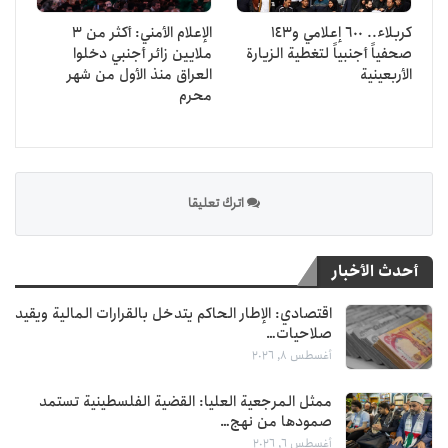
كربلاء.. 600 إعلامي و143
الإعلام الأمني: أكثر من 3
صحفياً أجنبياً لتغطية الزيارة
ملايين زائر أجنبي دخلوا
الأربعينية
العراق منذ الأول من شهر
محرم
اترك تعليقا
أحدث الأخبار
اقتصادي: الإطار الحاكم يتدخل بالقرارات المالية ويقيد
صلاحيات…
أغسطس 8, 2026
ممثل المرجعية العليا: القضية الفلسطينية تستمد
صمودها من نهج…
أغسطس 6, 2026