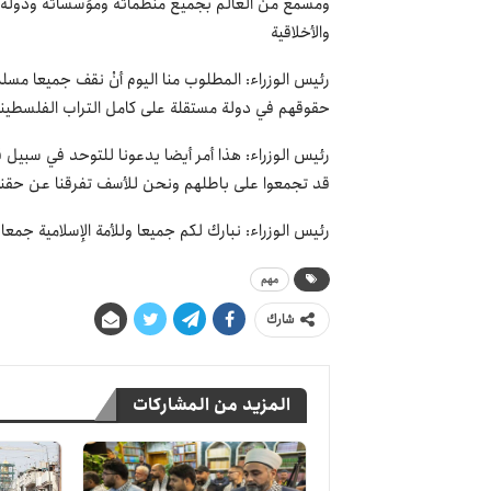
ومسمع من العالم بجميع منظماته ومؤسساته ودوله الك
والأخلاقية
رئيس الوزراء: المطلوب منا اليوم أنْ نقف جميعا مس
حقوقهم في دولة مستقلة على كامل التراب الفلسطي
رئيس الوزراء: هذا أمر أيضا يدعونا للتوحد في سبيل قض
قد تجمعوا على باطلهم ونحن للأسف تفرقنا عن حقنا
رئيس الوزراء: نبارك لكم جميعا وللأمة الإسلامية جمعاء
مهم
شارك
المزيد من المشاركات