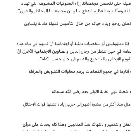
لأصيلة حتى تتحصن مجتمعاتنا إزاء السلوكيات المشبوهة التي تهدد
 الله وسنّة نبيه العظيم لندفع عنا وعن مجتمعاتنا المخاطر والشرور”.
ان روحيا وبناء حياته من خلال التأسيس لدولة عادلة يتساوى
واء كنا مسؤوليين أو شخصيات دينية أو اجتماعية أنْ نسهم في بناء هذه
امة في حين ننتظر من رجال الدين والعناوين الاجتماعية الأخرى أنْ
تقويم الايجابي والتشجيع والدعم في حال حسن الأداء”.
آثارها في جميع القطاعات برغم محاولات التشويش والعرقلة
 شعبنا فهي الغاية الأولى بعد رضى الله سبحانه
زل منذ أكثر من عشرة أشهر إلى حرب إبادة تشنها قوات الاحتلال
لقتل والتدمير والانتهاك ضدّ المدنيين وهذا كله يحدث على مرأى