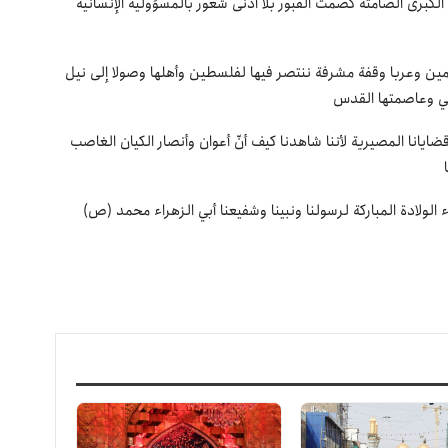
برى الصامتة كصمت القبور بلا أدنى شعور بالمسؤولية الإنسانية
لمين وعربا وقفة مشرفة ننتصر فيها لفلسطين وأهلها وصولا إلى نيل
ني وعاصمتها القدس
ايانا المصيرية لأننا شاهدنا كيف أنّ أعوان وأنصار الكيان الغاصب
 الولادة المباركة لرسولنا ونبينا وشفيعنا أبي الزهراء محمد (ص)