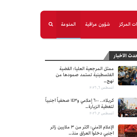
ت المرکز
شؤون عراقية
المنوعة
دث الأخبار
ممثل المرجعية العليا: القضية
الفلسطينية تستمد صمودها من
نهج…
أغسطس 6, 2026
كربلاء.. 600 إعلامي و143 صحفياً أجنبياً
لتغطية الزيارة…
أغسطس 2, 2026
الإعلام الأمني: أكثر من 3 ملايين زائر
أجنبي دخلوا العراق منذ…