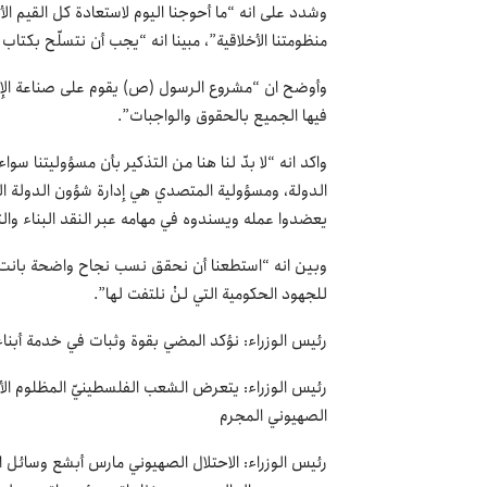
وشدد على انه “ما أحوجنا اليوم لاستعادة كل القيم ا
منظومتنا الأخلاقية”، مبينا انه “يجب أن نتسلّح بكتاب
وأوضح ان “مشروع الرسول (ص) يقوم على صناعة الإنس
فيها الجميع بالحقوق والواجبات”.
واكد انه “لا بدّ لنا هنا من التذكير بأن مسؤوليتنا س
الدولة، ومسؤولية المتصدي هي إدارة شؤون الدولة الع
يعضدوا عمله ويسندوه في مهامه عبر النقد البناء وال
وبين انه “استطعنا أن نحقق نسب نجاح واضحة بانت 
للجهود الحكومية التي لنْ نلتفت لها”.
رئيس الوزراء: نؤكد المضي بقوة وثبات في خدمة أبناء
رئيس الوزراء: يتعرض الشعب الفلسطينيّ المظلوم الأع
الصهيوني المجرم
رئيس الوزراء: الاحتلال الصهيوني مارس أبشع وسائل ا