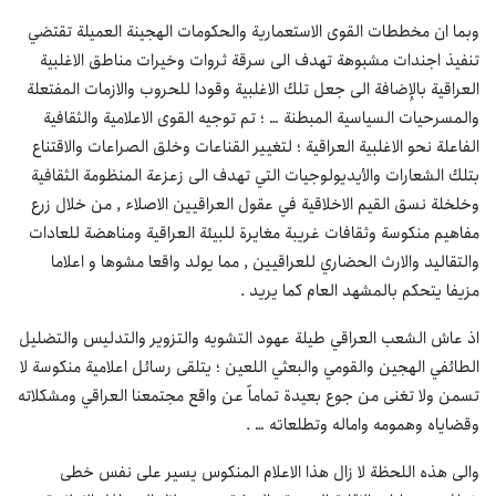
وبما ان مخططات القوى الاستعمارية والحكومات الهجينة العميلة تقتضي
تنفيذ اجندات مشبوهة تهدف الى سرقة ثروات وخيرات مناطق الاغلبية
العراقية بالإضافة الى جعل تلك الاغلبية وقودا للحروب والازمات المفتعلة
والمسرحيات السياسية المبطنة … ؛ تم توجيه القوى الاعلامية والثقافية
الفاعلة نحو الاغلبية العراقية ؛ لتغيير القناعات وخلق الصراعات والاقتناع
بتلك الشعارات والأيديولوجيات التي تهدف الى زعزعة المنظومة الثقافية
وخلخلة نسق القيم الاخلاقية في عقول العراقيين الاصلاء , من خلال زرع
مفاهيم منكوسة وثقافات غريبة مغايرة للبيئة العراقية ومناهضة للعادات
والتقاليد والارث الحضاري للعراقيين , مما يولد واقعا مشوها و اعلاما
مزيفا يتحكم بالمشهد العام كما يريد .
اذ عاش الشعب العراقي طيلة عهود التشويه والتزوير والتدليس والتضليل
الطائفي الهجين والقومي والبعثي اللعين ؛ يتلقى رسائل اعلامية منكوسة لا
تسمن ولا تغنى من جوع بعيدة تماماً عن واقع مجتمعنا العراقي ومشكلاته
وقضاياه وهمومه واماله وتطلعاته … .
والى هذه اللحظة لا زال هذا الاعلام المنكوس يسير على نفس خطى