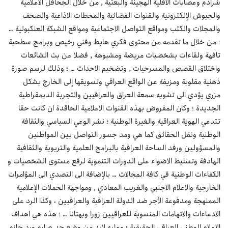
شراذم وعصابات الاقلية الهجينة والبعثية , من خلال الجحافل الاعلامية
والجيوش الإلكترونية والقنوات الفضائية والمحطات الاذاعية والصحف
والمجلات والكتب ومواقع التواصل الاجتماعية ومواقع الشبكة العنكبوتية …
؛ من خلال ما تقدمه من محتوى فكري هابط وفني رخيص وبرامج سطحية
تافهة ولقاءات بشخصيات مريضة ومشبوهة , فضلا عن بث الشائعات
واختلاق القصص والمسرحيات , وتضخيم الاحداث … ؛ وذلك لرسم صورة
ذهنية مقلوبة ومزيفة عن الواقع العراقي وتسويقها إلى الخارج بشكل
مزري يؤدي الى تشويه سمعة العراق والعراقيين والتجربة الديمقراطية
الجديدة ؛ وكان المفروض بهذه القنوات الاعلامية الحاقدة ان كانت حقا
تتدعي الهوية العراقية والغيرة الوطنية ؛ نشر الوعي السياسي والثقافة
الوطنية ونقل الحقائق كما هي ومد جسور التواصل بين المواطنين
والمسؤولين ورفد الساحة العراقية بالبرامج العلمية والتربوية والثقافية
الهادفة وتسليط الاضواء على الدورات التنموية لرفع مستوى الشخصيات و
الكفاءات الوطنية في كافة المجالات … بالإضافة الى التصدي الى المؤامرات
الخارجية والاعلام الاجنبي والغريب المعادي , ومواجهة الحملات الإعلامية
الممنهجة ومدفوعة الأجر ضد الدولة العراقية والعراقيين ، وكذا الرد على
الادعاءات والاتهامات المنسوبة للعراقيين زورا وبهتانا … ؛ هذه هي اهداف
الاعلام الوطني العراقي الحقيقية ؛ وعليه لابد من وضع حد صارم ورد حازم