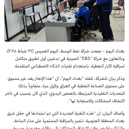
بغداد اليوم –
نجحت شركة نفط الوسط، اليوم الخميس (27 شباط 2025)،
وبالتعاون مع شركة “EBS” الصينية في تدشين أول تطبيق متكامل
لمراقبة الآبار النفطية، باستخدام تقنيات الذكاء الاصطناعي المتقدمة.
‏وذكر بيان للشركة، تلقته “بغداد اليوم”، أن “هذا الإنجاز يعد غير مسبوق
على مستوى الصناعة النفطية في العراق ولأول مرة، متجاوزاً بذلك
التحديات التقليدية المرتبطة بالفحص اليدوي، الذي كان يتسبب في تأخر
اكتشاف المشكلات والاستجابة لها”.
وأضاف البيان، ان “هذه التقنية الجديدة التي تم اعتمادها في حقل شرق
بغداد المنطقة الجنوبية، تتميز بالمراقبة المستمرة على مدار الساعة،
وكذلك بتقليص وقت اكتشاف المشكلات إلى دقائق معدودة، وسرعة