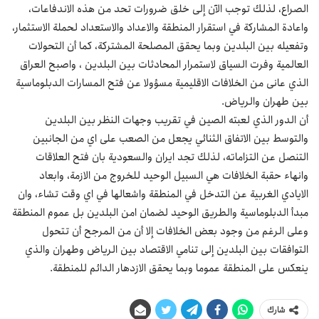
الصراع، لذلك توجب الآن إلى خلق ضرورات تحد من هذه الاندفاعات،
واعادة المشاركة في استقرار المنطقة والاعداد والاستعداد لحملة الاستثمار،
وتفعيله بين البلدين وبما يحقق المصلحة المشتركة، كما أن التحولات
العالمية وفرت السياق لاستمرار المحادثات بين البلدين ، واصبح العراق
الذي عانى من الخلافات الاقليمية مسؤولا عن فتح المسارات الدبلوماسية
بين طهران والرياض.
أن الدور الذي لعبته الصين في تقريب وجهات النظر بين البلدين
والتوسط بين الاتفاق الثنائي يجعل من الصعب على اي من الجانبين
التنصل عن التزاماته، لذلك تجد ايران والسعودية بان فتح العلاقات
وانهاء حقبة الخلافات هي السبيل الوحيد للخروج من الازمة، وابعاد
الايادي الغربية عن التدخل في المنطقة واشعالها في اي وقت تشاء، وان
مبدأ الدبلوماسية والطريق الوحيد لضمان امن البلدين بل عموم المنطقة
وعلى الرغم من وجود بعض الخلافات إلا أن من المرجح أن تتحول
التوافقات بين البلدين إلى تنامي الاقتصاد بين الرياض وطهران والذي
ينعكس على المنطقة عموما وبما يحقق الازدهار الدائم للمنطقة.
شارك