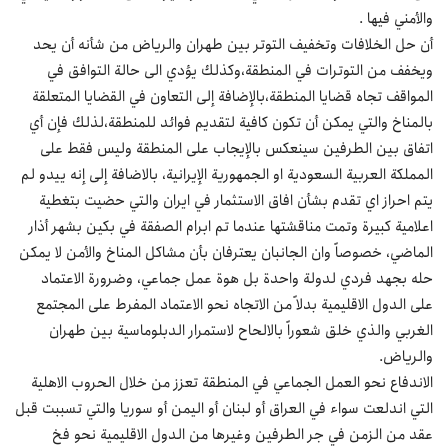
والأمني فيها .
أن حل الخلافات وتخفيف التوتر بين طهران والرياض من شأنه أن يحد
ويخفف من التوترات في المنطقة،وكذلك يؤدي الى حالة التوافق في
المواقف تجاه قضايا المنطقة،بالإضافة إلى التعاون في القضايا المتعلقة
بالمناخ والتي يمكن أن تكون كافية لتقديم فوائد للمنطقة،لذلك فإن أي
اتفاق بين الطرفين سينعكس بالإيجاب على المنطقة وليس فقط على
المملكة العربية السعودية او الجمهورية الإيرانية، بالاضافة إلى إنه ييدو لم
يتم احراز اي تقدم بشأن افاق الاستثمار في ايران والتي حضيت بتغطية
اعلامية كبيرة وتمت مناقشتها عندما تم ابرام الصفقة في بكين بشهر أذار
الماضي، خصوصاً وان الجانبان يعترفان بأن مشاكل المناخ والأمن لا يمكن
حله بجهد فردي لدولة واحدة بل هوة عمل جماعي، وضرورة الاعتماد
على الدول الاقليمية بدلاً من الاتجاه نحو الاعتماد المفرط على المجتمع
الغربي والذي خلق شعوراً بالالحاح لاستمرار الدبلوماسية بين طهران
والرياض.
الاندفاع نحو العمل الجماعي في المنطقة تعزز من خلال الحروب الاهلية
التي اندلعت سواء في العراق أو لبنان أو اليمن أو سوريا والتي تسببت قبل
عقد من الزمن في جر الطرفين وغيرها من الدول الاقليمية نحو فخ