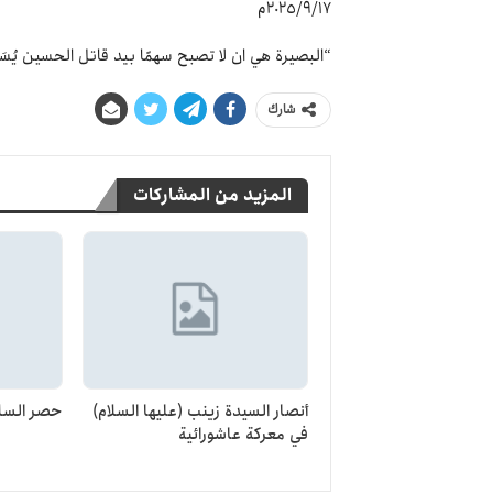
٢٠٢٥/٩/١٧م
“البصيرة هي ان لا تصبح سهمًا بيد قاتل الحسين يُسَد
شارك
المزيد من المشاركات
أنصار السيدة زينب (عليها السلام)
حصر السلا
في معركة عاشورائية