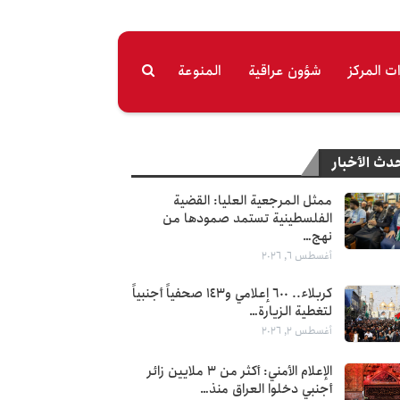
ت المرکز
شؤون عراقية
المنوعة
دث الأخبار
ممثل المرجعية العليا: القضية
الفلسطينية تستمد صمودها من
نهج…
أغسطس 6, 2026
كربلاء.. 600 إعلامي و143 صحفياً أجنبياً
لتغطية الزيارة…
أغسطس 2, 2026
الإعلام الأمني: أكثر من 3 ملايين زائر
أجنبي دخلوا العراق منذ…