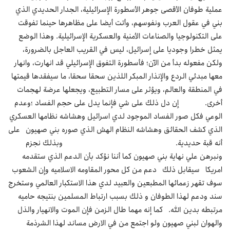
عملية طوفان الأقصى جوهر الأسطورة الإسرائيلية، الجدار الحديدي الذي
بني في عقول العرب ونفوسهم، وأتت أيضا على مظاهرها حينما تفوقت
على التكنولوجيا والصناعات الأمنية والعسكرية الإسرائيلية. وهذا الوضع
يمثل خطرا وجوديا على إسرائيل، ليس في القريب العاجل بالضرورة،
ولكن مفعوله بدأ من الآن؛ فأسطورة التفوق الإسرائيلي قد انهارت، وانهار
معها مبدئي الردع والإنذار المبكر اللذين سحقا سحقا، ما سيفقدها قيمتها
في المنطقة والعالم، ويؤثر على مسار التطبيع، ويجعلها عرضة لهجمات
أخرى. إن دل ذلك على شي فإنما يدل على حجم الفساد ؛وعدم
الوعي فكل صور الفساد الموجود لدي اسرائيل وهشاشه نظامها العسكري
الذي كشف الحقائق وهشاشه النظام الهش الذي صوره بني صهيون على
أنه قبة حديدية. وبذلك نجزم
ونبرهن علي نهاية بني صهيون كما أننا نؤكد بأن الدعم الذي ستقدمه
امريكا سيقابل ذلك دعم من كل محور المقاومه الاسلاميه وإن الشعوب
سوف تقهر زعمائها المطبعين والعبيد لدي هذا الاستكبار العالمي وستخرج
سند ودعم لهذا الطوفان و ذلك بسبب ارتباط المسلمين بنتيجه حاميه
مرتبطه بدين الله. كما إنه مهما طال الزمن فإن الموت والانهيار والذل
والهوان لبني صهيون ولو اجتمع من في الارض مساند لهذا الشرذمة